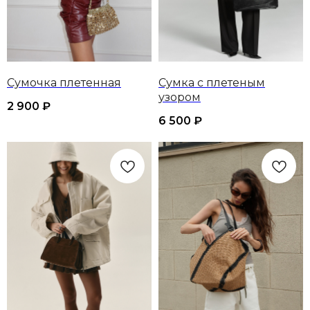
Сумочка плетенная
Сумка с плетеным
узором
2 900
₽
6 500
₽
ТЫ И NASTENS
СМОТРЕТЬ ВСЕ