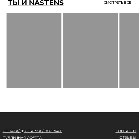
ОПЛАТА/ ДОСТАВКА / ВОЗВРАТ
КОНТАКТЫ
ОТЗЫВЫ
ПУБЛИЧНАЯ ОФЕРТА
КАТАЛОГ
ПОЛИТИКА
О НАС
КОНФИДЕНЦИАЛЬНОСТИ
*
ПОДПИСАТЬСЯ НА РАССЫЛКУ
* Meta запрещена
на территории России
Все права защищены.
Разработка сайта