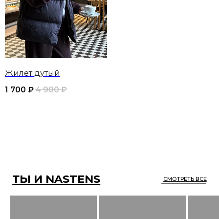
ТЫ И NASTENS
СМОТРЕТЬ ВСЕ
Жилет дутый
1 700
₽
4 900
₽
ОПЛАТА/ ДОСТАВКА / ВОЗВРАТ
КОНТАКТЫ
ОТЗЫВЫ
ПУБЛИЧНАЯ ОФЕРТА
КАТАЛОГ
ПОЛИТИКА
О НАС
КОНФИДЕНЦИАЛЬНОСТИ
*
ПОДПИСАТЬСЯ НА РАССЫЛКУ