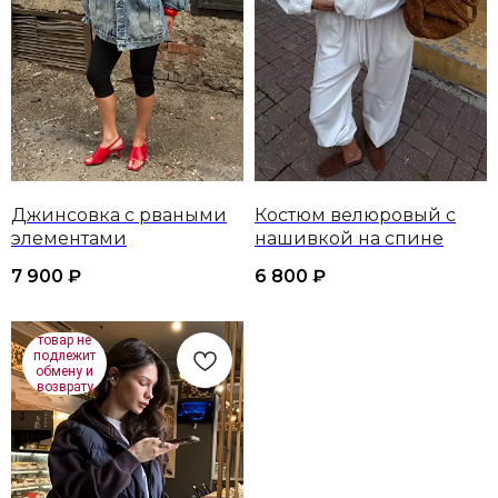
Джинсовка с рваными
Костюм велюровый с
элементами
нашивкой на спине
7 900
₽
6 800
₽
товар не
подлежит
обмену и
возврату