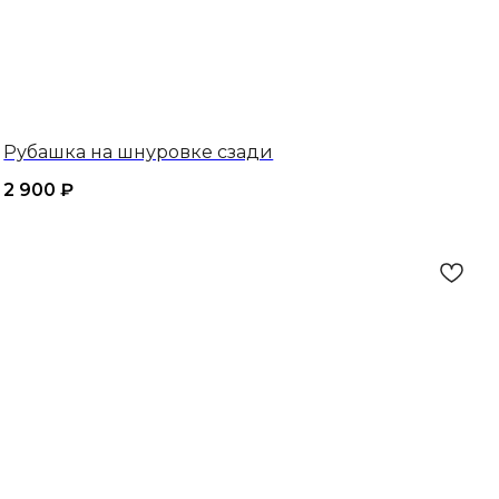
Рубашка на шнуровке сзади
2 900
₽