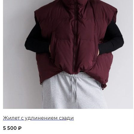
Жилет с удлинением сзади
5 500
₽