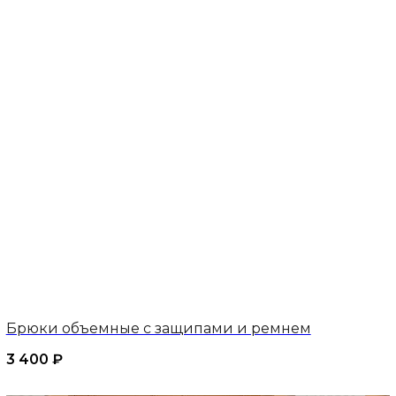
Брюки объемные с защипами и ремнем
3 400
₽