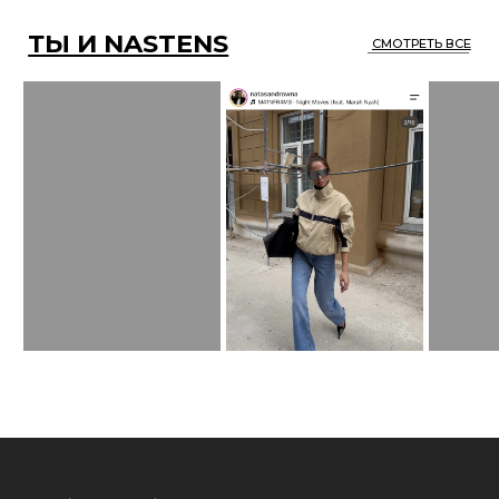
ОПЛАТА/ ДОСТАВКА / ВОЗВРАТ
КОНТАКТЫ
ОТЗЫВЫ
ПУБЛИЧНАЯ ОФЕРТА
КАТАЛОГ
ПОЛИТИКА
О НАС
КОНФИДЕНЦИАЛЬНОСТИ
*
ПОДПИСАТЬСЯ НА РАССЫЛКУ
* Meta запрещена
на территории России
Все права защищены.
Разработка сайта