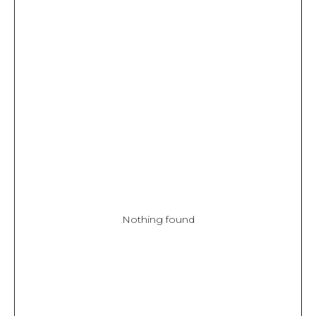
ТЫ И NASTENS
СМОТРЕТЬ ВСЕ
Nothing found