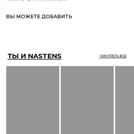
ВЫ МОЖЕТЕ ДОБАВИТЬ
ОПЛАТА/ ДОСТАВКА / ВОЗВРАТ
КОНТАКТЫ
ОТЗЫВЫ
ПУБЛИЧНАЯ ОФЕРТА
КАТАЛОГ
ПОЛИТИКА
О НАС
КОНФИДЕНЦИАЛЬНОСТИ
*
ПОДПИСАТЬСЯ НА РАССЫЛКУ
* Meta запрещена
на территории России
Все права защищены.
Разработка сайта