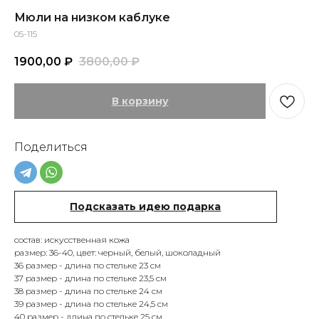
Мюли на низком каблуке
05-115
1900,00
₽
3800,00
₽
В корзину
Поделиться
Подсказать идею подарка
ТЫ И NASTENS
СМОТРЕТЬ ВСЕ
состав: искусственная кожа
размер: 36-40, цвет: черный, белый, шоколадный
36 размер - длина по стельке 23 см
37 размер - длина по стельке 23,5 см
38 размер - длина по стельке 24 см
39 размер - длина по стельке 24,5 см
40 размер - длина по стельке 25 см