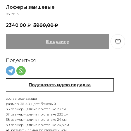
Лоферы замшевые
05-78-3
2340,00
₽
3900,00
₽
В корзину
Поделиться
Подсказать идею подарка
ТЫ И NASTENS
состав: эко-замша
СМОТРЕТЬ ВСЕ
размер: 36-40, цвет: бежевый
36 размер - длина по стельке 23 см
37 размер - длина по стельке 23,5 см
38 размер - длина по стельке 24 см
39 размер - длина по стельке 24,5 см
40 размер - длина по стельке 25 см