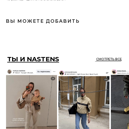
ВЫ МОЖЕТЕ ДОБАВИТЬ
ОПЛАТА/ ДОСТАВКА / ВОЗВРАТ
КОНТАКТЫ
ОТЗЫВЫ
ПУБЛИЧНАЯ ОФЕРТА
КАТАЛОГ
ПОЛИТИКА
О НАС
КОНФИДЕНЦИАЛЬНОСТИ
*
ПОДПИСАТЬСЯ НА РАССЫЛКУ
* Meta запрещена
на территории России
Все права защищены.
Разработка сайта