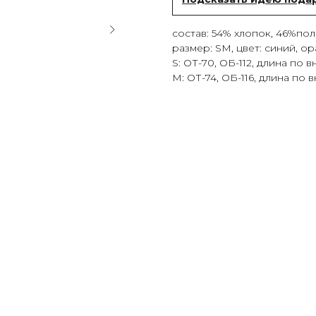
состав: 54% хлопок, 46%по
размер: SM, цвет: синий, о
S: ОТ-70, ОБ-112, длина по
M: ОТ-74, ОБ-116, длина по