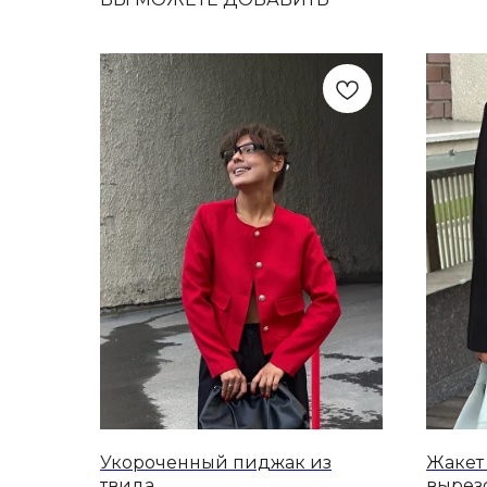
Укороченный пиджак из
Жакет
твида
вырез