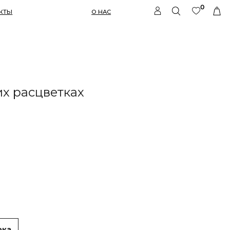
0
О НАС
их расцветках
рка