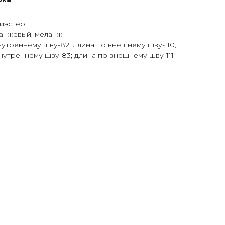
лиэстер
ранжевый, меланж
 внутреннему шву-82, длина по внешнему шву-110;
 внутреннему шву-83; длина по внешнему шву-111