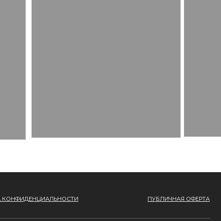
ЛЬНОСТИ
ПУБЛИЧНАЯ ОФЕРТА
*
ЫЛКУ
* Meta запрещена
на территории России